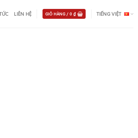
 TỨC
LIÊN HỆ
TIẾNG VIỆT
GIỎ HÀNG /
0
₫