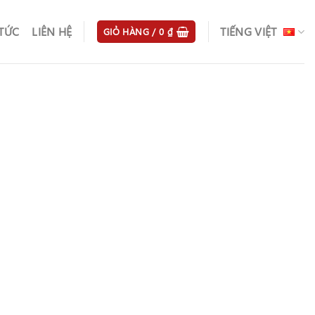
 TỨC
LIÊN HỆ
TIẾNG VIỆT
GIỎ HÀNG /
0
₫