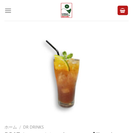
Skip
to
content
ホーム
/
DR DRINKS