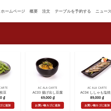
ホームページ
概要
注文
テーブルを予約する
ニュー
CARTE
AC ALA CARTE
AC ALA CARTE
 枝豆
AC03 揚げ出し豆腐
AC04 ししゃも塩
00
₫
69,000
₫
89,000
₫
ゴに追加
お買い物カゴに追加
お買い物カゴに追加