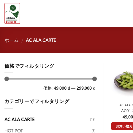
Skip
to
content
ホーム
/
AC ALA CARTE
価格でフィルタリング
最
最
価格:
49.000 ₫
—
299.000 ₫
低
高
価
価
格
格
カテゴリーでフィルタリング
AC ALA 
AC01
49,0
AC ALA CARTE
(19)
お買い物カ
HOT POT
(5)