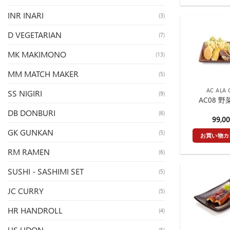
INR INARI
(3)
D VEGETARIAN
(7)
MK MAKIMONO
(13)
MM MATCH MAKER
(5)
AC ALA 
SS NIGIRI
(9)
AC08 
DB DONBURI
(6)
99,0
GK GUNKAN
(5)
お買い物カ
RM RAMEN
(6)
SUSHI - SASHIMI SET
(5)
JC CURRY
(5)
HR HANDROLL
(4)
US UDON
(5)