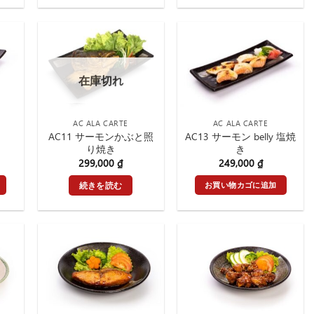
在庫切れ
AC ALA CARTE
AC ALA CARTE
AC11 サーモンかぶと照
AC13 サーモン belly 塩焼
り焼き
き
299,000
₫
249,000
₫
お買い物カゴに追加
続きを読む