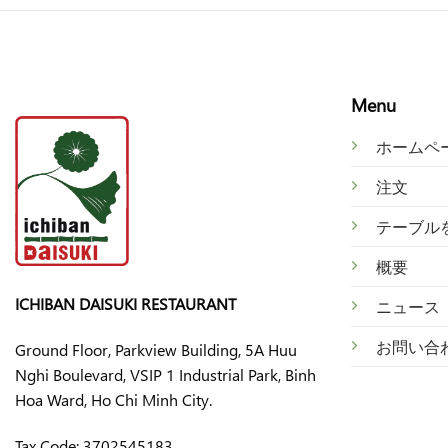
Menu
ホームペ
注文
テ
ーブル
概
要
ICHIBAN DAISUKI RESTAURANT
ニ
ュース
お
問い合
Ground Floor, Parkview Building, 5A Huu
Nghi Boulevard, VSIP 1 Industrial Park, Binh
Hoa Ward, Ho Chi Minh City.
Tax Code:
3702545183