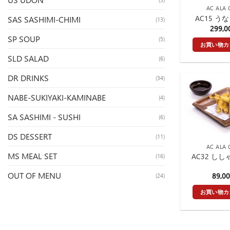
AC ALA 
AC15 う
SAS SASHIMI-CHIMI
(13)
299,
SP SOUP
(5)
お買い物カ
SLD SALAD
(6)
DR DRINKS
(34)
NABE-SUKIYAKI-KAMINABE
(4)
SA SASHIMI - SUSHI
(6)
DS DESSERT
(11)
AC ALA 
MS MEAL SET
AC32 し
(16)
OUT OF MENU
89,0
(24)
お買い物カ