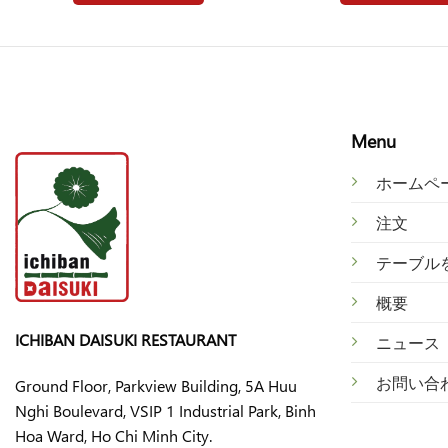
Menu
ホームペ
注文
テ
ーブル
概
要
ICHIBAN DAISUKI RESTAURANT
ニ
ュース
お
問い合
Ground Floor, Parkview Building, 5A Huu
Nghi Boulevard, VSIP 1 Industrial Park, Binh
Hoa Ward, Ho Chi Minh City.