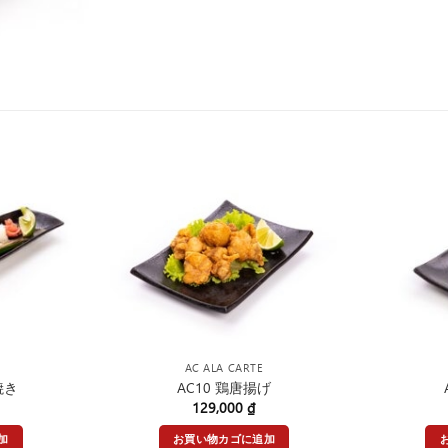
AC ALA CARTE
焼き
AC10 鶏唐揚げ
129,000
₫
加
お買い物カゴに追加