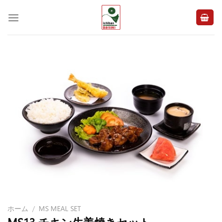
Skip
to
content
ホーム
/
MS MEAL SET