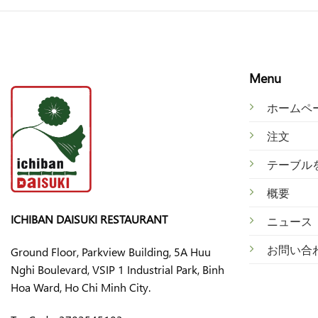
Menu
ホームペ
注文
テ
ーブル
概
要
ICHIBAN DAISUKI RESTAURANT
ニ
ュース
お
問い合
Ground Floor, Parkview Building, 5A Huu
Nghi Boulevard, VSIP 1 Industrial Park, Binh
Hoa Ward, Ho Chi Minh City.