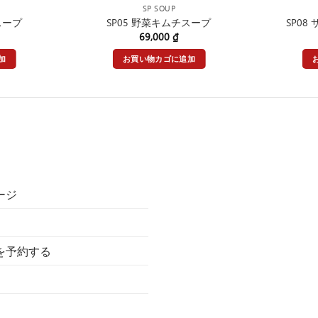
SP SOUP
スープ
SP05 野菜キムチスープ
SP0
69,000
₫
加
お買い物カゴに追加
ージ
を予約する