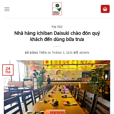
Chuyển
đến
nội
dung
TIN TỨC
Nhà hàng Ichiban Daisuki chào đón quý
khách đến dùng bữa trưa
ĐÃ ĐĂNG TRÊN
24 THÁNG 3, 2025
BỞI
ADMIN
24
Th3