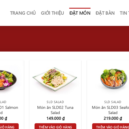
TRANG CHỦ
GIỚI THIỆU
ĐẶT MÓN
ĐẶT BÀN
TIN
ALAD
SLD SALAD
SLD SALAD
01 Salmon
Món ăn SLD02 Tuna
Món ăn SLD03 Seaf
ad
Salad
Salad
000
₫
149.000
₫
219.000
₫
GIỎ HÀNG
THÊM VÀO GIỎ HÀNG
THÊM VÀO GIỎ HÀN