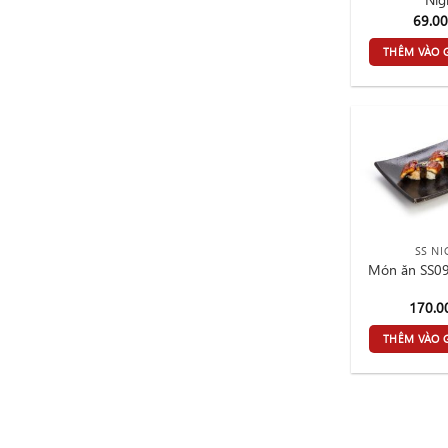
69.0
THÊM VÀO 
SS NI
Món ăn SS09
170.
THÊM VÀO 