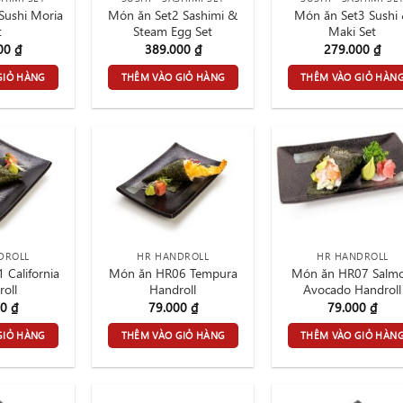
Sushi Moria
Món ăn Set2 Sashimi &
Món ăn Set3 Sushi
t
Steam Egg Set
Maki Set
000
₫
389.000
₫
279.000
₫
GIỎ HÀNG
THÊM VÀO GIỎ HÀNG
THÊM VÀO GIỎ HÀN
DROLL
HR HANDROLL
HR HANDROLL
California
Món ăn HR06 Tempura
Món ăn HR07 Salm
oll
Handroll
Avocado Handroll
00
₫
79.000
₫
79.000
₫
GIỎ HÀNG
THÊM VÀO GIỎ HÀNG
THÊM VÀO GIỎ HÀN