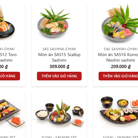
MI-CHIMI
SAS SASHIMI-CHIMI
SAS SASHIMI-CHIMI
S12 Toro
Món ăn SAS15 Scallop
Món ăn SAS16 Komo
ashimi
Sashimi
Nisshin sashimi
000
₫
309.000
₫
209.000
₫
GIỎ HÀNG
THÊM VÀO GIỎ HÀNG
THÊM VÀO GIỎ HÀN
SHIMI SET
SUSHI - SASHIMI SET
SUSHI - SASHIMI SE