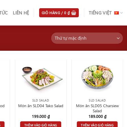
 TỨC
LIÊN HỆ
TIẾNG VIỆT
GIỎ HÀNG /
0
₫
SLD SALAD
SLD SALAD
ood
Món ăn SLD05 Charsiew
Món ăn SLD04 Tako Salad
Salad
199.000
₫
189.000
₫
G
THÊM VÀO GIỎ HÀNG
THÊM VÀO GIỎ HÀNG