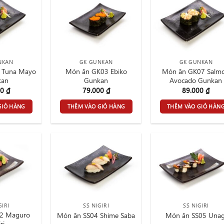
NKAN
GK GUNKAN
GK GUNKAN
 Tuna Mayo
Món ăn GK03 Ebiko
Món ăn GK07 Salm
kan
Gunkan
Avocado Gunkan
00
₫
79.000
₫
89.000
₫
GIỎ HÀNG
THÊM VÀO GIỎ HÀNG
THÊM VÀO GIỎ HÀN
GIRI
SS NIGIRI
SS NIGIRI
02 Maguro
Món ăn SS04 Shime Saba
Món ăn SS05 Unag
ri