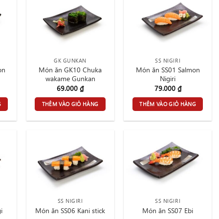
GK GUNKAN
SS NIGIRI
on
Món ăn GK10 Chuka
Món ăn SS01 Salmon
wakame Gunkan
Nigiri
69.000
₫
79.000
₫
G
THÊM VÀO GIỎ HÀNG
THÊM VÀO GIỎ HÀNG
SS NIGIRI
SS NIGIRI
i
Món ăn SS06 Kani stick
Món ăn SS07 Ebi