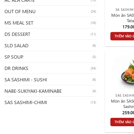
SA SASHIMI
OUT OF MENU
(24)
Món ăn SA
Tata
MS MEAL SET
(16)
179.
DS DESSERT
(11)
THÊM VÀO 
SLD SALAD
(6)
SP SOUP
(5)
DR DRINKS
(34)
SA SASHIMI - SUSHI
(6)
NABE-SUKIYAKI-KAMINABE
(4)
SAS SASHI
Món ăn SAS
SAS SASHIMI-CHIMI
(13)
Sashi
259.
THÊM VÀO 