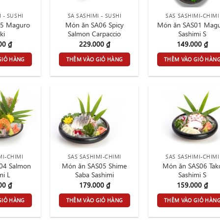
 - SUSHI
SA SASHIMI - SUSHI
SAS SASHIMI-CHIMI
05 Maguro
Món ăn SA06 Spicy
Món ăn SAS01 Mag
ki
Salmon Carpaccio
Sashimi S
000
₫
229.000
₫
149.000
₫
GIỎ HÀNG
THÊM VÀO GIỎ HÀNG
THÊM VÀO GIỎ HÀN
MI-CHIMI
SAS SASHIMI-CHIMI
SAS SASHIMI-CHIMI
04 Salmon
Món ăn SAS05 Shime
Món ăn SAS06 Tak
mi L
Saba Sashimi
Sashimi S
000
₫
179.000
₫
159.000
₫
GIỎ HÀNG
THÊM VÀO GIỎ HÀNG
THÊM VÀO GIỎ HÀN