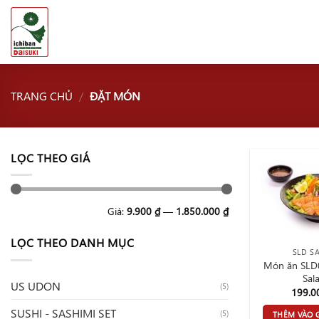
Chuyển
đến
nội
dung
TRANG CHỦ
/
ĐẶT MÓN
LỌC THEO GIÁ
Giá
Giá
Giá:
9.900 ₫
—
1.850.000 ₫
thấp
cao
nhất
nhất
LỌC THEO DANH MỤC
SLD S
Món ăn SLD
Sal
US UDON
(5)
199.
SUSHI - SASHIMI SET
(5)
THÊM VÀO 