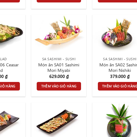
ALAD
SA SASHIMI - SUSHI
SA SASHIMI - SUSHI
06 Ceasar
Món ăn SA01 Sashimi
Món ăn SA02 Sashi
ad
Mori Miyabi
Mori Nishiki
000
₫
629.000
₫
379.000
₫
GIỎ HÀNG
THÊM VÀO GIỎ HÀNG
THÊM VÀO GIỎ HÀN