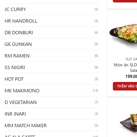
JC CURRY
(5)
HR HANDROLL
(4)
DB DONBURI
(6)
GK GUNKAN
(5)
RM RAMEN
(6)
SLD S
Món ăn SLD
SS NIGIRI
(9)
Sal
199.
HOT POT
(5)
THÊM VÀO 
MK MAKIMONO
(13)
D VEGETARIAN
(7)
INR INARI
(3)
MM MATCH MAKER
(5)
AC ALA CARTE
(19)