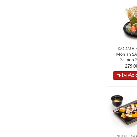
SAS SASHI
Món ăn SA
Salmon S
279.
THÊM VÀO 
SUSHI - SA