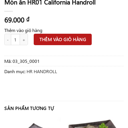
Món ăn HR01 California Handroll
69.000
₫
Thêm vào giỏ hàng
Món ăn HR01 California Handroll số lượng
THÊM VÀO GIỎ HÀNG
Mã:
03_305_0001
Danh mục:
HR HANDROLL
SẢN PHẨM TƯƠNG TỰ