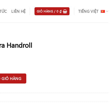
 TỨC
LIÊN HỆ
TIẾNG VIỆT
GIỎ HÀNG /
0
₫
a Handroll
ượng
 GIỎ HÀNG