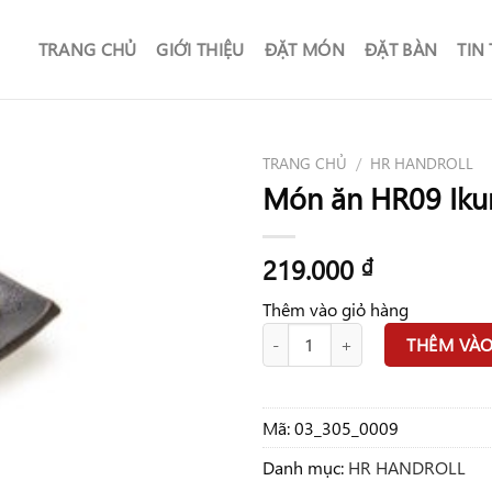
TRANG CHỦ
GIỚI THIỆU
ĐẶT MÓN
ĐẶT BÀN
TIN
TRANG CHỦ
/
HR HANDROLL
Món ăn HR09 Ikur
219.000
₫
Thêm vào giỏ hàng
Món ăn HR09 Ikura Handroll số l
THÊM VÀO
Mã:
03_305_0009
Danh mục:
HR HANDROLL