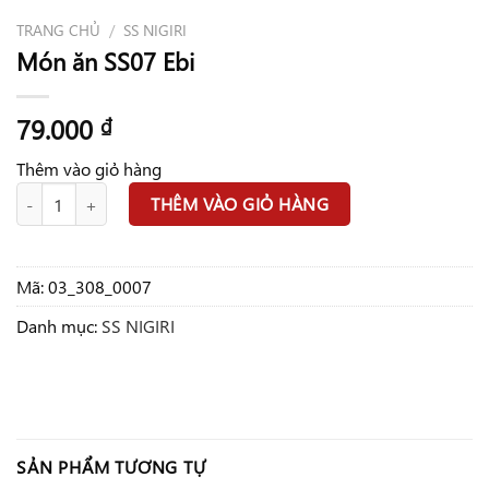
TRANG CHỦ
/
SS NIGIRI
Món ăn SS07 Ebi
79.000
₫
Thêm vào giỏ hàng
Món ăn SS07 Ebi số lượng
THÊM VÀO GIỎ HÀNG
Mã:
03_308_0007
Danh mục:
SS NIGIRI
SẢN PHẨM TƯƠNG TỰ