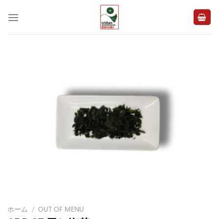
Skip
to
content
ホーム
/
OUT OF MENU