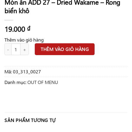
Món ăn ADD 27 – Dried Wakame – Rong
biển khô
19.000
₫
Thêm vào giỏ hàng
Món ăn ADD 27 - Dried Wakame - Rong biển khô số lượng
THÊM VÀO GIỎ HÀNG
Mã:
03_313_0027
Danh mục:
OUT OF MENU
SẢN PHẨM TƯƠNG TỰ