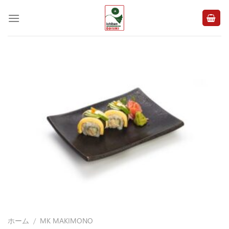
Skip
to
content
ホーム
/
MK MAKIMONO