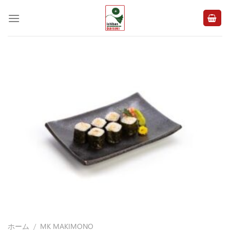
Skip
to
content
ホーム
/
MK MAKIMONO