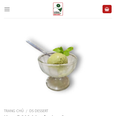
Chuyển
đến
nội
dung
TRANG CHỦ
/
DS DESSERT