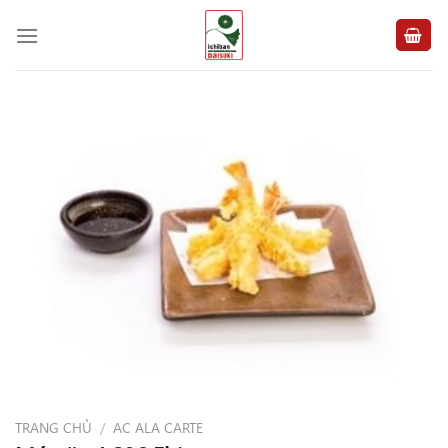
Chuyển
đến
nội
dung
TRANG CHỦ
/
AC ALA CARTE