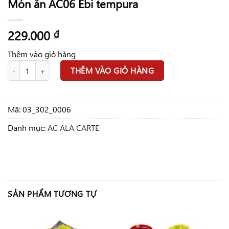
Món ăn AC06 Ebi tempura
229.000
₫
Thêm vào giỏ hàng
Món ăn AC06 Ebi tempura số lượng
THÊM VÀO GIỎ HÀNG
Mã:
03_302_0006
Danh mục:
AC ALA CARTE
SẢN PHẨM TƯƠNG TỰ