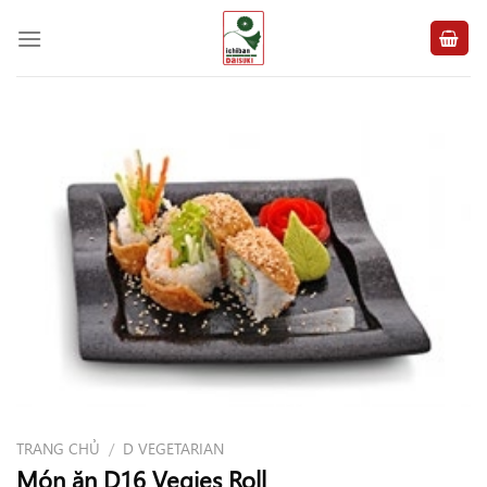
Chuyển
đến
nội
dung
TRANG CHỦ
/
D VEGETARIAN
Món ăn D16 Vegies Roll