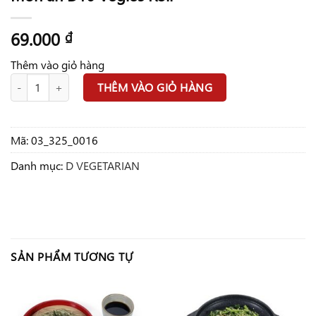
69.000
₫
Thêm vào giỏ hàng
Món ăn D16 Vegies Roll số lượng
THÊM VÀO GIỎ HÀNG
Mã:
03_325_0016
Danh mục:
D VEGETARIAN
SẢN PHẨM TƯƠNG TỰ