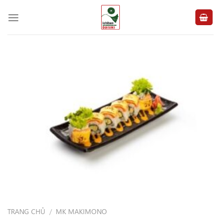
Chuyển
đến
nội
dung
TRANG CHỦ
/
MK MAKIMONO