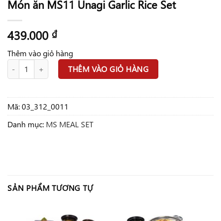
Món ăn MS11 Unagi Garlic Rice Set
439.000
₫
Thêm vào giỏ hàng
Món ăn MS11 Unagi Garlic Rice Set số lượng
THÊM VÀO GIỎ HÀNG
Mã:
03_312_0011
Danh mục:
MS MEAL SET
SẢN PHẨM TƯƠNG TỰ