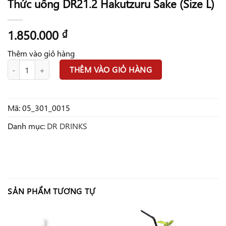
Thức uống DR21.2 Hakutzuru Sake (Size L)
1.850.000
₫
Thêm vào giỏ hàng
Thức uống DR21.2 Hakutzuru Sake (Size L) số lượng
THÊM VÀO GIỎ HÀNG
Mã:
05_301_0015
Danh mục:
DR DRINKS
SẢN PHẨM TƯƠNG TỰ