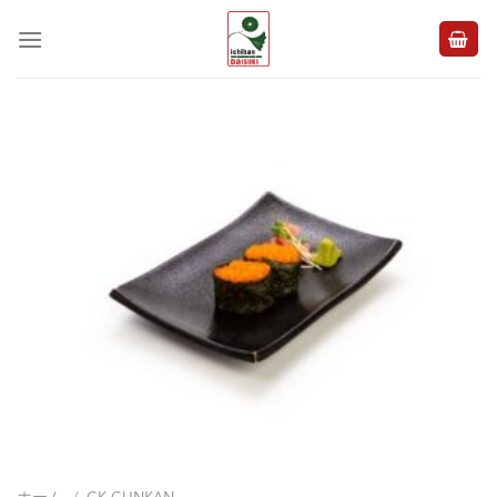
Skip
to
content
ホーム
/
GK GUNKAN