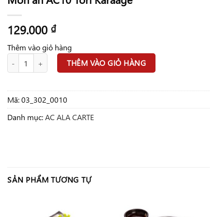
129.000
₫
Thêm vào giỏ hàng
Món ăn AC10 Tori Karaage số lượng
THÊM VÀO GIỎ HÀNG
Mã:
03_302_0010
Danh mục:
AC ALA CARTE
SẢN PHẨM TƯƠNG TỰ